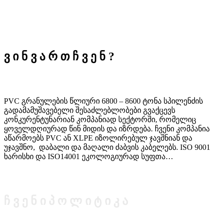
ვ
ი
ნ
ვ
ა
რ
თ
ჩ
ვ
ე
ნ
?
PVC გრანულების წლიური 6800 – 8600 ტონა სპილენძის
გადამამუშავებელი შესაძლებლობები გვაქცევს
კონკურენტუნარიან კომპანიად სექტორში, რომელიც
ყოველდღიურად წინ მიდის და იზრდება. ჩვენი კომპანია
აწარმოებს PVC ან XLPE იზოლირებულ ჯავშნიან და
უჯავშნო, დაბალი და მაღალი ძაბვის კაბელებს. ISO 9001
ხარისხი და ISO14001 ეკოლოგიურად სუფთა…
ჩ
ვ
ე
ნ
ი
პ
ო
ლ
ი
ტ
ი
კ
ა