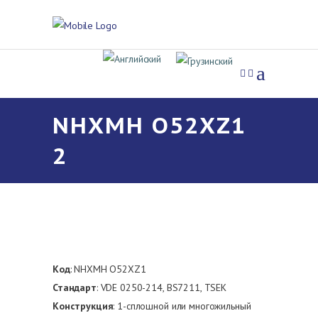
NHXMH O52XZ1
2
Код
: NHXMH O52XZ1
Стандарт
: VDE 0250-214, BS7211, TSEK
Конструкция
: 1-сплошной или многожильный